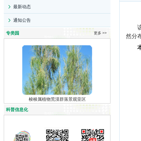
最新动态
通知公告
该资
专类园
更多 >>
然分
梭梭属植物荒漠群落景观亚区
鸢尾专类
科普信息化