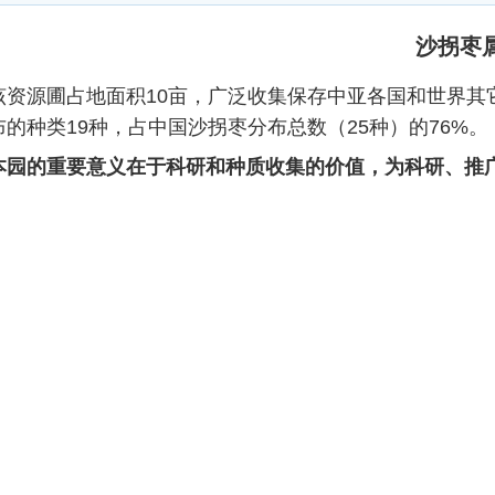
沙拐枣
源圃占地面积10亩，广泛收集保存中亚各国和世界其它地
布的种类19种，占中国沙拐枣分布总数（25种）的76%。
本园的重要意义在于科研和种质收集的价值，为科研、推
园
补血草专类园（情人草园）
禾