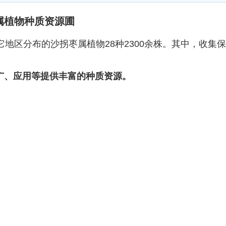
属植物种质资源圃
区分布的沙拐枣属植物28种2300余株。其中，收集
广、应用等提供丰富的种质资源。
草园
桑葚园
干旱