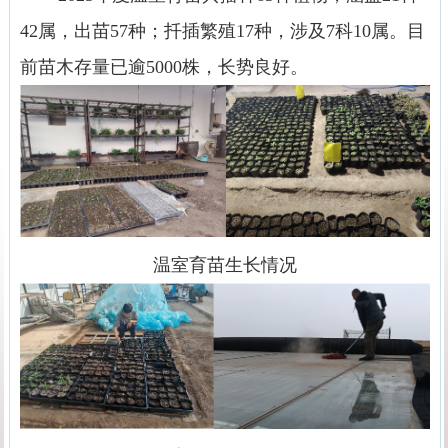
42
属，出苗
57
种；扦插繁殖
17
种，涉及
7
科
10
属。目
前苗木存量已逾
5000
株，长势良好。
温室育苗生长情况