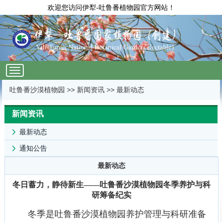
欢迎您访问伊犁-吐鲁番植物园官方网站！
wap-
nav
吐鲁番沙漠植物园
>>
新闻资讯
>>
最新动态
新闻资讯
最新动态
通知公告
最新动态
冬日蓄力，静待新生——吐鲁番沙漠植物园冬季养护与科
研筹备纪实
冬季是吐鲁番沙漠植物园养护管理与科研准备