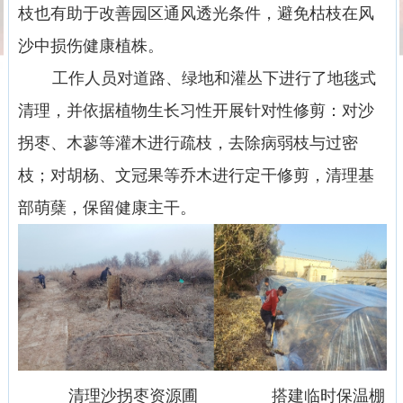
枝也有助于改善园区通风透光条件，避免枯枝在风
沙中损伤健康植株。
工作人员对道路、绿地和灌丛下进行了地毯式
清理，并依据植物生长习性开展针对性修剪：对沙
拐枣、木蓼等灌木进行疏枝，去除病弱枝与过密
枝；对胡杨、文冠果等乔木进行定干修剪，清理基
部萌蘖，保留健康主干。
清理沙拐枣资源圃 搭建临时保温棚