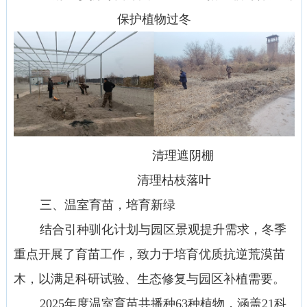
保护植物过冬
清理遮阴棚
清理枯枝落叶
三、温室育苗，培育新绿
结合引种驯化计划与园区景观提升需求，冬季
重点开展了育苗工作，致力于培育优质抗逆荒漠苗
木，以满足科研试验、生态修复与园区补植需要。
2025
年度温室育苗共播种
63
种植物，涵盖
21
科