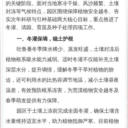
的关键阶段。面对当地寒冷干燥、风沙频繁、土壤
封冻等气候特点，园区围绕保障植物安全越冬、夯
实次年科研与引种基础两大核心目标，重点推进了
冬灌、清园、育苗及种子处理四项工作。
一、冬灌保墒，稳土护根
吐鲁番冬季降水稀少、蒸发旺盛，土壤封冻后
植物根系吸水能力减弱。适时冬灌不仅能补充土壤
深层水分，提升墒情，缓解冬季干旱对植物的胁
迫，还可利用水的比热容调节地温，减小土壤昼夜
温差，有效预防根系冻害，为荒漠植物安全越冬及
春季萌发提供有力保障。
园区于土壤上冻前完成全面冬灌，确保土壤含
水量维持适宜水平，助力植物抵御严寒。目前植物